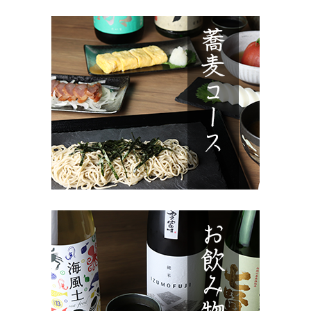
ン
だ
ド
さ
ウ
い
で
(新
開
し
き
い
ま
ウ
す)
ィ
ン
ド
ウ
で
開
き
ま
す)