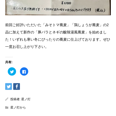
前回ご好評いただいた「みそトマ蕎麦」「鶏しょうが蕎麦」の2
品に加えて新作の「豚バラとネギの酸辣湯風蕎麦」を始めまし
た！いずれも寒い冬にぴったりの蕎麦に仕上げております。ぜひ
一度お召し上がり下さい。
共有:
ク
Facebook
リ
で
ッ
共
ク
有
し
す
て
る
Twitter
に
で
は
共
ク
有
リ
投稿者:
星ノ灯
(新
ッ
し
ク
星ノ灯から
い
し
ウ
て
ィ
く