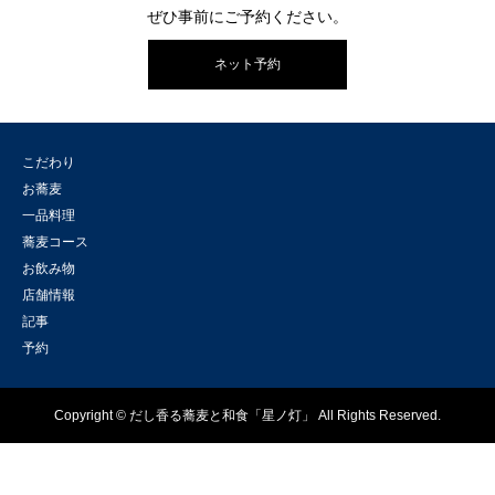
ぜひ事前にご予約ください。
ネット予約
こだわり
お蕎麦
一品料理
蕎麦コース
お飲み物
店舗情報
記事
予約
Copyright © だし香る蕎麦と和食「星ノ灯」 All Rights Reserved.