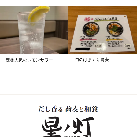
旬のはまぐり蕎麦
すだち蕎麦