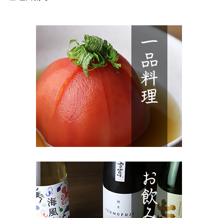
ウ
て
ィ
く
ン
だ
ド
さ
ウ
い
で
(新
開
し
き
い
ま
ウ
す)
ィ
ン
ド
ウ
で
開
き
ま
す)