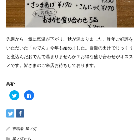
先週から一気に気温が下がり、秋が深まりました。昨年ご好評を
いただいた「おでん」今年も始めました。自慢の出汁でじっくり
と煮込んだおでんで温まりませんか？お得な盛り合わせがオスス
メです。皆さまのご来店お待ちしております。
共有:
ク
Facebook
リ
で
ッ
共
ク
有
し
す
て
る
Twitter
に
で
は
共
ク
有
リ
投稿者:
星ノ灯
(新
ッ
し
ク
星ノ灯から
い
し